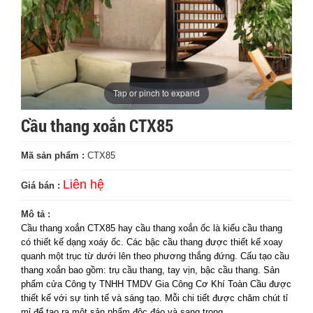
Tap or pinch to expand
Cầu thang xoắn CTX85
Mã sản phẩm :
CTX85
Liên hệ
Giá bán :
Mô tả :
Cầu thang xoắn CTX85 hay cầu thang xoắn ốc là kiểu cầu thang
có thiết kế dạng xoáy ốc. Các bậc cầu thang được thiết kế xoay
quanh một trục từ dưới lên theo phương thắng đứng. Cấu tạo cầu
thang xoắn bao gồm: trụ cầu thang, tay vịn, bậc cầu thang. Sản
phẩm cửa Công ty TNHH TMDV Gia Công Cơ Khí Toàn Cầu được
thiết kế với sự tinh tế và sáng tạo. Mỗi chi tiết được chăm chút tỉ
mỉ để tạo ra một sản phẩm độc đáo và sang trọng.