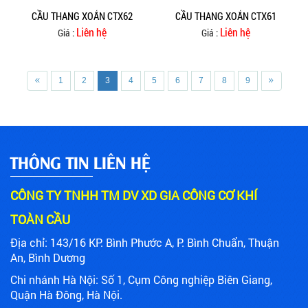
CẦU THANG XOẮN CTX62
CẦU THANG XOẮN CTX61
Liên hệ
Liên hệ
Giá :
Giá :
1
2
3
4
5
6
7
8
9
THÔNG TIN LIÊN HỆ
CÔNG TY TNHH TM DV XD GIA CÔNG CƠ KHÍ
TOÀN CẦU
Địa chỉ: 143/16 KP. Bình Phước A, P. Bình Chuẩn, Thuận
An,
Bình Dương
Chi nhánh Hà Nội:
Số 1, Cụm Công nghiệp Biên Giang,
Quận Hà Đông, Hà Nội.