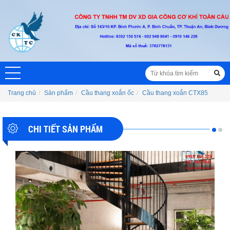
Trang chủ
Sản phẩm
Cầu thang xoắn ốc
Cầu thang xoắn CTX85
CHI TIẾT SẢN PHẨM