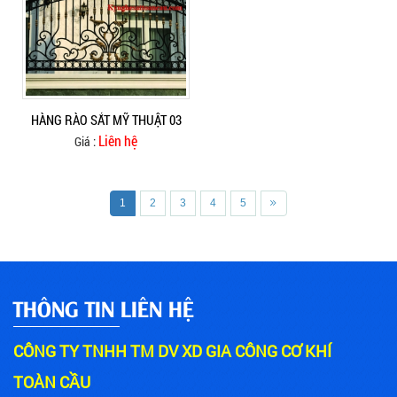
HÀNG RÀO SẮT MỸ THUẬT 03
Liên hệ
Giá :
1
2
3
4
5
THÔNG TIN LIÊN HỆ
CÔNG TY TNHH TM DV XD GIA CÔNG CƠ KHÍ
TOÀN CẦU