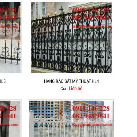
HL5
HÀNG RÀO SẮT MỸ THUẬT HL4
Liên hệ
Giá :