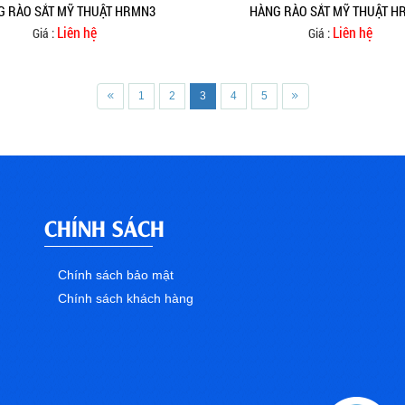
G RÀO SẮT MỸ THUẬT HRMN3
HÀNG RÀO SẮT MỸ THUẬT H
Liên hệ
Liên hệ
Giá :
Giá :
1
2
3
4
5
CHÍNH SÁCH
Chính sách bảo mật
Chính sách khách hàng