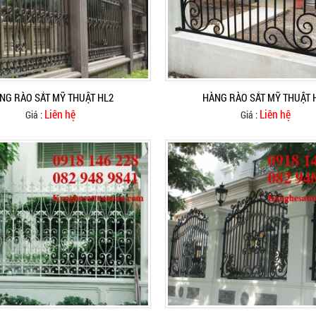
NG RÀO SẮT MỸ THUẬT HL2
HÀNG RÀO SẮT MỸ THUẬT 
Liên hệ
Liên hệ
Giá :
Giá :