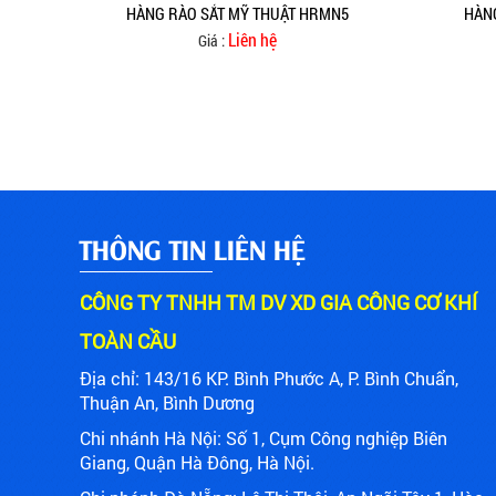
HÀNG RÀO SẮT MỸ THUẬT HRMN5
HÀN
Liên hệ
Giá :
THÔNG TIN LIÊN HỆ
CÔNG TY TNHH TM DV XD GIA CÔNG CƠ KHÍ
TOÀN CẦU
Địa chỉ: 143/16 KP. Bình Phước A, P. Bình Chuẩn,
Thuận An,
Bình Dương
Chi nhánh Hà Nội:
Số 1, Cụm Công nghiệp Biên
Giang, Quận Hà Đông, Hà Nội.