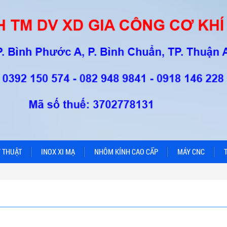
 THUẬT
INOX XI MẠ
NHÔM KÍNH CAO CẤP
MÁY CNC