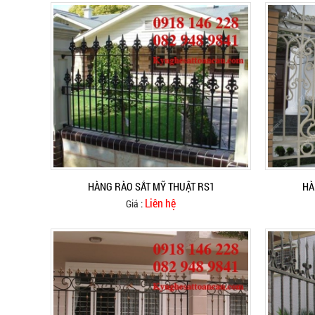
HÀNG RÀO SẮT MỸ THUẬT RS1
HÀ
Liên hệ
Giá :