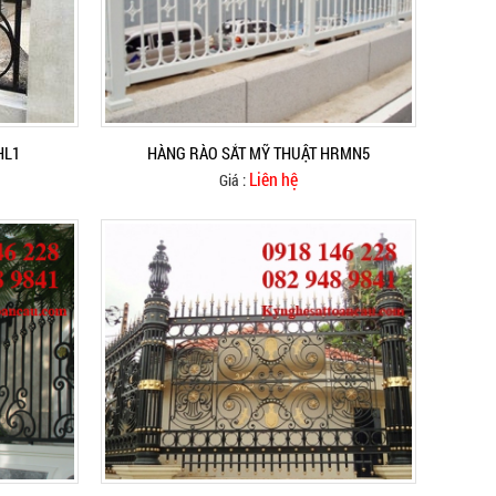
HL1
HÀNG RÀO SẮT MỸ THUẬT HRMN5
Liên hệ
Giá :