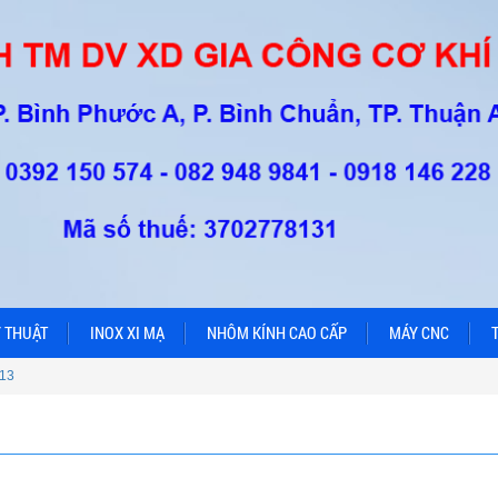
 THUẬT
INOX XI MẠ
NHÔM KÍNH CAO CẤP
MÁY CNC
13