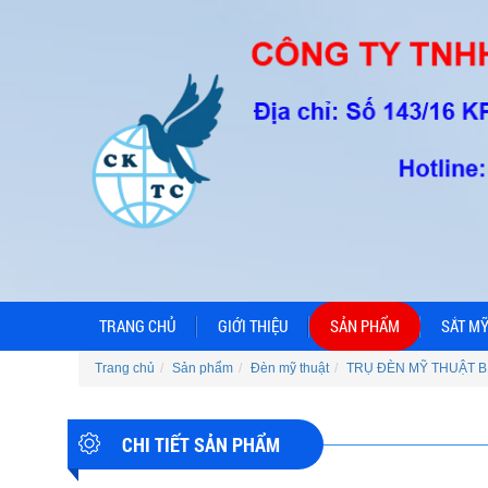
TRANG CHỦ
GIỚI THIỆU
SẢN PHẨM
SẮT MỸ
Trang chủ
Sản phẩm
Đèn mỹ thuật
TRỤ ĐÈN MỸ THUẬT B
CHI TIẾT SẢN PHẨM