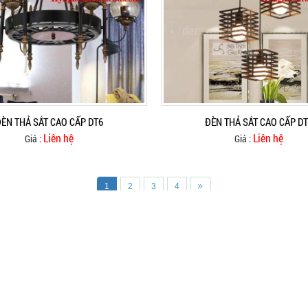
ÈN THẢ SẮT CAO CẤP DT6
ĐÈN THẢ SẮT CAO CẤP D
Liên hệ
Liên hệ
Giá :
Giá :
1
2
3
4
CHÍNH SÁCH