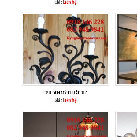
Liên hệ
Giá :
TRỤ ĐÈN MỸ THUẬT DH1
Liên hệ
Giá :