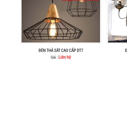
ĐÈN THẢ SẮT CAO CẤP DT7
Đ
Liên hệ
Giá :
THÔNG TIN LIÊN HỆ
CÔNG TY TNHH TM DV XD GIA CÔNG CƠ KHÍ