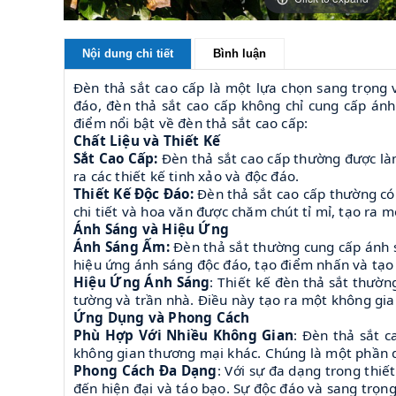
Nội dung chi tiết
Bình luận
Đèn thả sắt cao cấp là một lựa chọn sang trọng v
đáo, đèn thả sắt cao cấp không chỉ cung cấp ánh
điểm nổi bật về đèn thả sắt cao cấp:
Chất Liệu và Thiết Kế
Sắt Cao Cấp:
Đèn thả sắt cao cấp thường được làm
ra các thiết kế tinh xảo và độc đáo.
Thiết Kế Độc Đáo:
Đèn thả sắt cao cấp thường có 
chi tiết và hoa văn được chăm chút tỉ mỉ, tạo ra 
Ánh Sáng và Hiệu Ứng
Ánh Sáng Ấm:
Đèn thả sắt thường cung cấp ánh 
hiệu ứng ánh sáng độc đáo, tạo điểm nhấn và tạo
Hiệu Ứng Ánh Sáng
: Thiết kế đèn thả sắt thườ
tường và trần nhà. Điều này tạo ra một không gian
Ứng Dụng và Phong Cách
Phù Hợp Với Nhiều Không Gian
: Đèn thả sắt 
không gian thương mại khác. Chúng là một phần q
Phong Cách Đa Dạng
: Với sự đa dạng trong thiế
đến hiện đại và táo bạo. Sự độc đáo và sang trọn